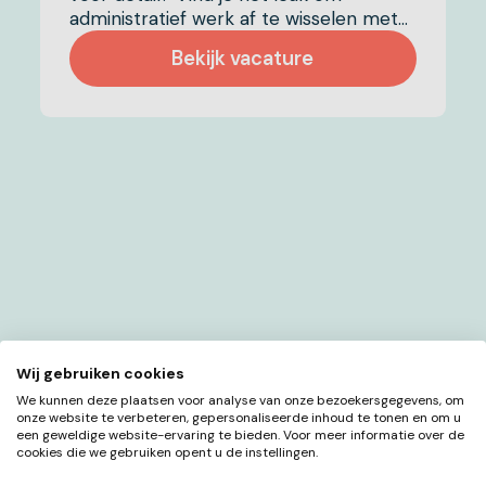
administratief werk af te wisselen met
communicatie en marketing? Zoek je
Bekijk vacature
een afwisselende functie waarin je
collega’s ondersteunt? Dan zijn wij op
zoek naar jou! De Schepper is een
veelzijdig direct marketingbureau met
16 medewerkers. Van direct mailings en
drukwerk tot fotografie,
projectmanagement, copywriting en
events – wij regelen het. We werken
voor toonaangevende klanten zoals de
Postcode Loterij, de VriendenLoterij en
Stichting DOEN.
Wij gebruiken cookies
We kunnen deze plaatsen voor analyse van onze bezoekersgegevens, om
onze website te verbeteren, gepersonaliseerde inhoud te tonen en om u
een geweldige website-ervaring te bieden. Voor meer informatie over de
cookies die we gebruiken opent u de instellingen.