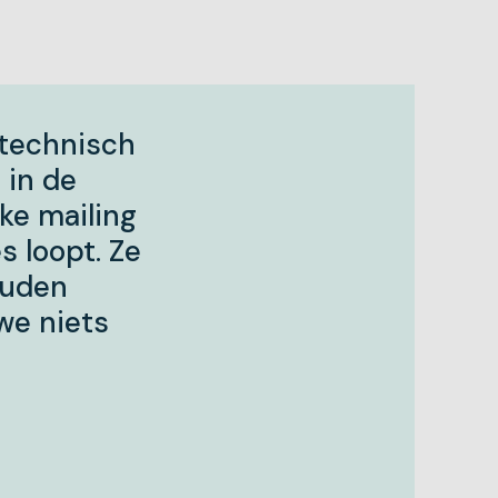
etechnisch
 in de
ke mailing
s loopt. Ze
ouden
we niets