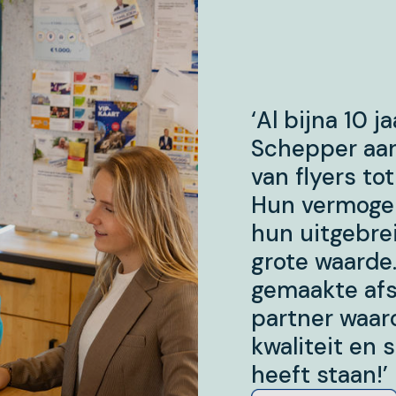
‘Al bijna 10 
Schepper aan
van flyers to
Hun vermogen
hun uitgebrei
grote waarde
gemaakte afs
partner waar
kwaliteit en 
heeft staan!’