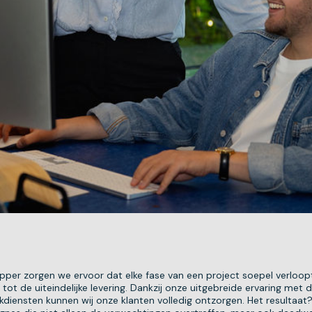
pper zorgen we ervoor dat elke fase van een project soepel verloop
 tot de uiteindelijke levering. Dankzij onze uitgebreide ervaring met d
diensten kunnen wij onze klanten volledig ontzorgen. Het resultaat?