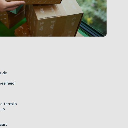
s de
veelheid
e termijn
 in
aart