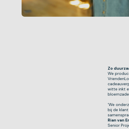
Zo duurza
We produce
VriendenLo
cadeauverp
witte inkt 
bloemzaden
‘We onderz
bij de klan
samenspraak
Rian van E
Senior Pro