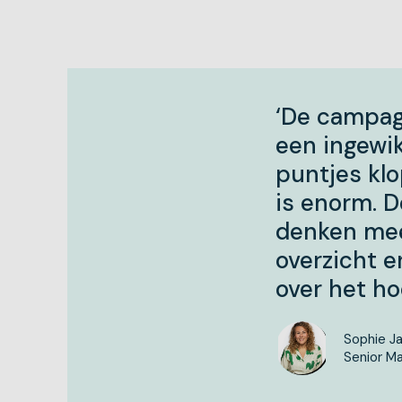
‘De campag
een ingewik
puntjes klo
is enorm. D
denken mee
overzicht e
over het hoo
Sophie J
Senior Ma