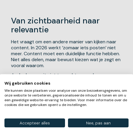
Van zichtbaarheid naar
relevantie
Het vraagt om een andere manier van kijken naar
content. In 2026 werkt ‘zomaar iets posten’ niet
meer. Content moet een duidelijke functie hebben.
Niet alles delen, maar bewust kiezen wat je zegt en
vooral waarom.
Je doelgroep zit niet te wachten op algemene
marketingboodschappen, maar op content die een
Wij gebruiken cookies
concreet vraagstuk raakt. Dat kan een praktische
We kunnen deze plaatsen voor analyse van onze bezoekersgegevens, om
tip zijn, een herkenbare case of een uitleg die echt
onze website te verbeteren, gepersonaliseerde inhoud te tonen en om u
verder helpt. Content die inzicht geeft, vergroot
een geweldige website-ervaring te bieden. Voor meer informatie over de
vertrouwen en versterkt je positie als expert.
cookies die we gebruiken opent u de instellingen.
Minder berichten met duidelijke waarde wegen
zwaarder dan een volle planning zonder richting.
Accepteer alles
Nee, pas aan